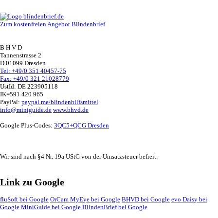
Zum kostenfreien Angebot Blindenbrief
B H V D
Tannenstrasse 2
D 01099 Dresden
Tel: +49/0 351 40457-75
Fax: +49/0 321 21028779
UstId:
DE 223905118
IK=591 420 965
PayPal:
paypal.me/blindenhilfsmittel
info@miniguide.de
www.bhvd.de
Google Plus-Codes:
3QC5+QCG Dresden
Wir sind nach §4 Nr. 19a UStG von der Umsatzsteuer befreit.
Link zu Google
fluSoft bei Google
OrCam MyEye bei Google
BHVD bei Google
evo Daisy bei
Google
MiniGuide bei Google
BlindenBrief bei Google