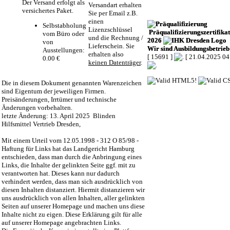
Der Versand erfolgt als
Versandart erhalten
versichertes Paket.
Sie per Email z.B.
einen
Selbstabholung
Lizenzschlüssel
Präqualifizierungszertifikat
vom Büro oder
und die Rechnung /
2026
von
Lieferschein. Sie
Wir sind Ausbildungsbetrieb
Ausstellungen:
erhalten also
[ 15691 ]
[ 21.04.2025 04
0.00 €
keinen Datenträger
.
Die in diesem Dokument genannten Warenzeichen
sind Eigentum der jeweiligen Firmen.
Preisänderungen, Irrtümer und technische
Änderungen vorbehalten.
letzte Änderung: 13. April 2025 Blinden
Hilfsmittel Vertrieb Dresden,
Mit einem Urteil vom 12.05.1998 - 312 O 85/98 -
Haftung für Links hat das Landgericht Hamburg
entschieden, dass man durch die Anbringung eines
Links, die Inhalte der gelinkten Seite ggf. mit zu
verantworten hat. Dieses kann nur dadurch
verhindert werden, dass man sich ausdrücklich von
diesen Inhalten distanziert. Hiermit distanzieren wir
uns ausdrücklich von allen Inhalten, aller gelinkten
Seiten auf unserer Homepage und machen uns diese
Inhalte nicht zu eigen. Diese Erklärung gilt für alle
auf unserer Homepage angebrachten Links.