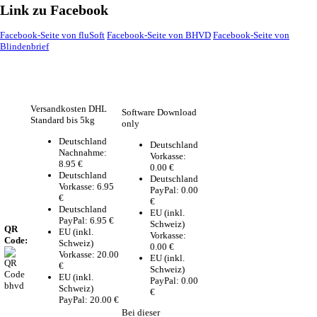
Link zu Facebook
Facebook-Seite von fluSoft
Facebook-Seite von BHVD
Facebook-Seite von
Blindenbrief
Versandkosten DHL
Software Download
Standard bis 5kg
only
Deutschland
Deutschland
Nachnahme:
Vorkasse:
8.95 €
0.00 €
Deutschland
Deutschland
Vorkasse: 6.95
PayPal: 0.00
€
€
Deutschland
EU (inkl.
PayPal: 6.95 €
Schweiz)
QR
EU (inkl.
Vorkasse:
Code:
Schweiz)
0.00 €
Vorkasse: 20.00
EU (inkl.
€
Schweiz)
EU (inkl.
PayPal: 0.00
Schweiz)
€
PayPal: 20.00 €
Bei dieser