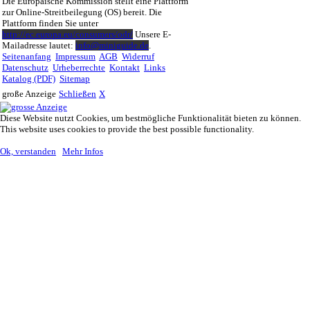
Die Europäische Kommission stellt eine Plattform
zur Online-Streitbeilegung (OS) bereit. Die
Plattform finden Sie unter
http://ec.europa.eu/consumers/odr/
Unsere E-
Mailadresse lautet:
info@miniguide.de
.
Seitenanfang
Impressum
AGB
Widerruf
Datenschutz
Urheberrechte
Kontakt
Links
Katalog (PDF)
Sitemap
große Anzeige
Schließen
X
Diese Website nutzt Cookies, um bestmögliche Funktionalität bieten zu können.
This website uses cookies to provide the best possible functionality.
Ok, verstanden
Mehr Infos