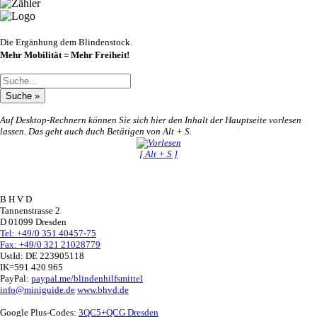
Die Ergänhung dem Blindenstock.
Mehr Mobilität = Mehr Freiheit!
Auf Desktop-Rechnern können Sie sich hier den Inhalt der Hauptseite vorlesen
lassen. Das geht auch duch Betätigen von Alt + S.
[ Alt + S ]
B H V D
Tannenstrasse 2
D 01099 Dresden
Tel: +49/0 351 40457-75
Fax: +49/0 321 21028779
UstId:
DE 223905118
IK=591 420 965
PayPal:
paypal.me/blindenhilfsmittel
info@miniguide.de
www.bhvd.de
Google Plus-Codes:
3QC5+QCG Dresden