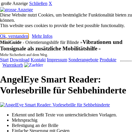
große Anzeige
Schließen
X
Diese Website nutzt Cookies, um bestmögliche Funktionalität bieten zu
können.
This website uses cookies to provide the best possible functionality.
Ok, verstanden
Mehr Infos
Vibrationen und
MiniGuide
- Orientierungshilfe für Blinde
»
Tonsignale als zusätzliche Mobilitätshilfe
«
Mehr Sicherheit auf dem Weg.
Start
Download
Kontakt
Impressum
Sonderangebote
Produkte
..........
Warenkorb
AngelEye Smart Reader:
Vorlesebrille für Sehbehinderte
Erkennt und ließt Texte von unterschielichsten Vorlagen.
Mehrsprachig
Befestigung an der Brille
Einfache Steuerung mit Gesten