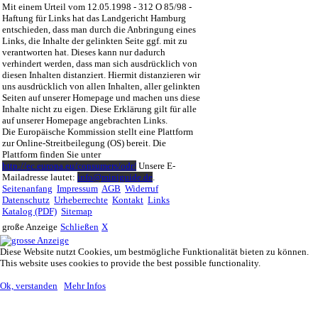
Mit einem Urteil vom 12.05.1998 - 312 O 85/98 -
Haftung für Links hat das Landgericht Hamburg
entschieden, dass man durch die Anbringung eines
Links, die Inhalte der gelinkten Seite ggf. mit zu
verantworten hat. Dieses kann nur dadurch
verhindert werden, dass man sich ausdrücklich von
diesen Inhalten distanziert. Hiermit distanzieren wir
uns ausdrücklich von allen Inhalten, aller gelinkten
Seiten auf unserer Homepage und machen uns diese
Inhalte nicht zu eigen. Diese Erklärung gilt für alle
auf unserer Homepage angebrachten Links.
Die Europäische Kommission stellt eine Plattform
zur Online-Streitbeilegung (OS) bereit. Die
Plattform finden Sie unter
http://ec.europa.eu/consumers/odr/
Unsere E-
Mailadresse lautet:
info@miniguide.de
.
Seitenanfang
Impressum
AGB
Widerruf
Datenschutz
Urheberrechte
Kontakt
Links
Katalog (PDF)
Sitemap
große Anzeige
Schließen
X
Diese Website nutzt Cookies, um bestmögliche Funktionalität bieten zu können.
This website uses cookies to provide the best possible functionality.
Ok, verstanden
Mehr Infos