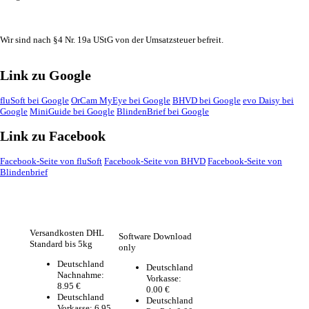
Wir sind nach §4 Nr. 19a UStG von der Umsatzsteuer befreit.
Link zu Google
fluSoft bei Google
OrCam MyEye bei Google
BHVD bei Google
evo Daisy bei
Google
MiniGuide bei Google
BlindenBrief bei Google
Link zu Facebook
Facebook-Seite von fluSoft
Facebook-Seite von BHVD
Facebook-Seite von
Blindenbrief
Versandkosten DHL
Software Download
Standard bis 5kg
only
Deutschland
Deutschland
Nachnahme:
Vorkasse:
8.95 €
0.00 €
Deutschland
Deutschland
Vorkasse: 6.95