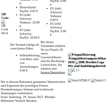
PayPal: 0.00
€
€
Deutschland
EU (inkl.
PayPal: 6.95 €
Schweiz)
QR
EU (inkl.
Vorkasse:
Code:
Schweiz)
0.00 €
Vorkasse: 20.00
EU (inkl.
€
Schweiz)
EU (inkl.
PayPal: 0.00
Schweiz)
€
PayPal: 20.00 €
Bei dieser
Der Versand erfolgt als
Versandart erhalten
versichertes Paket.
Sie per Email z.B.
einen
Selbstabholung
Lizenzschlüssel
Präqualifizierungszertifikat
vom Büro oder
und die Rechnung /
2026
von
Lieferschein. Sie
Wir sind Ausbildungsbetrieb
Ausstellungen:
erhalten also
[
]
[
]
0.00 €
keinen Datenträger
.
Die in diesem Dokument genannten Warenzeichen
sind Eigentum der jeweiligen Firmen.
Preisänderungen, Irrtümer und technische
Änderungen vorbehalten.
letzte Änderung: 20. Januar 2025 Blinden
Hilfsmittel Vertrieb Dresden,